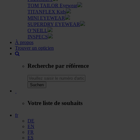
TOM TAILOR Eyewear
TITANFLEX Kids
MINI EYEWEAR
SUPERDRY EYEWEAR
O’NEILL
INSPECS
À propos
Trouver un opticien
Recherche par référence
Suchen
Votre liste de souhaits
fr
DE
EN
FR
ES