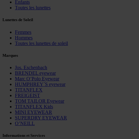
Enfants
Toutes les lunettes
Lunettes de Soleil
Femmes
Hommes
Toutes les lunettes de soleil
Marques
Jos. Eschenbach
BRENDEL eyewear
Marc O’Polo Eyewear
HUMPHREY´S eyewear
TITANFLEX
FREIGEIST
TOM TAILOR Eyewear
TITANFLEX Kids
MINI EYEWEAR
SUPERDRY EYEWEAR
O’NEILL
Informations et Services