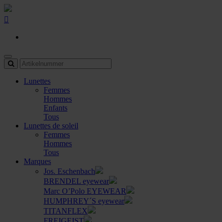
Lunettes
Femmes
Hommes
Enfants
Tous
Lunettes de soleil
Femmes
Hommes
Tous
Marques
Jos. Eschenbach
BRENDEL eyewear
Marc O’Polo EYEWEAR
HUMPHREY´S eyewear
TITANFLEX
FREIGEIST