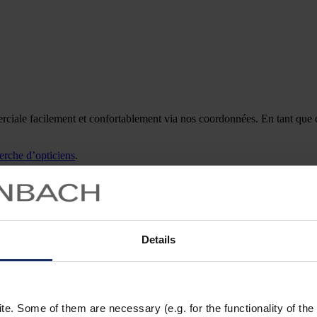
le facilement et confortablement via nos coordonnées. En tant que clien
erche d’opticiens
.
Siège principal en Allemagne
Eschenbach Optik GmbH
Fürther Straße 252
90429 Nürnberg
Details
Allemagne
z, nous vous prions d’indiquer également votre pays afin de faciliter l’i
Allemagne:
. Some of them are necessary (e.g. for the functionality of the 