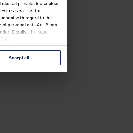
cludes all preselected cookies
evice as well as their
onsent with regard to the
 of personal data Art. 6 para.
nder "Details". In these
U.S.A.
Accept all
 change your mind by clicking
e Privacy Policy and in the
cy
|
Imprint