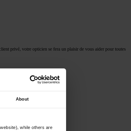
t privé, votre opticien se fera un plaisir de vous aider pour toutes
About
dentification. Merci !
website), while others are