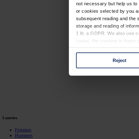
not necessary but help us to 
or cookies selected by you a
subsequent reading and the s
storage and reading of inform
1 lit. a GDPR. We also use co
cases, the consent in these ca
Reject
You can consent to the use of
on "Reject". You can access y
footer of our website).
Further information on the p
Lunettes
Femmes
Hommes