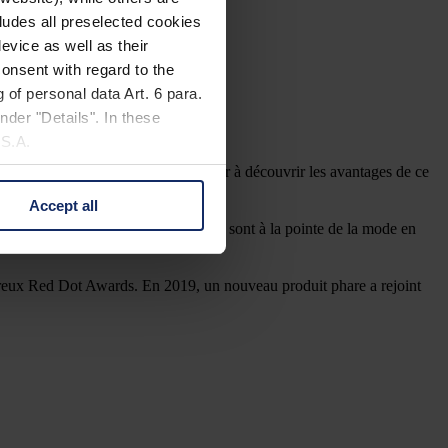
cludes all preselected cookies
evice as well as their
onsent with regard to the
 of personal data Art. 6 para.
nder "Details". In these
U.S.A.
 Nuremberg a en effet été le premier à découvrir les avantages de ce
.
Accept all
 change your mind by clicking
 preuve que nos experts en montures sont à la pointe de la mode en
e Privacy Policy and in the
breux Red Dot Awards. En 2019, un nouveau produit phare a rejoint
cy
|
Imprint