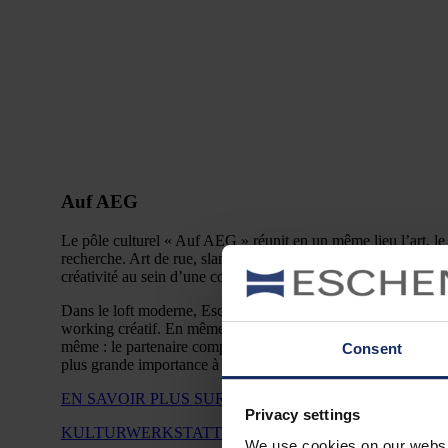
Auf AEG
Le pôle culturel « Auf AEG » réunit en un même lieu l’art, le d
recherche. Art de rue, slams de poésie, numérisation – le sit
créativité au sein d’une communauté vivante.
Dans le loft moderne, Eschenbach Optik ouvre une nouvelle v
working créatif. En même temps, l’entreprise plus que centenai
même : le partenaire compétent en matière d’optique ophtalm
Consent
plus grande importance à la fiabilité et au service.
EN SAVOIR PLUS SUR « AUF AEG »
Privacy settings
KULTURWERKSTATT AUF AEG (INSTAGRAM)
We use cookies on our website