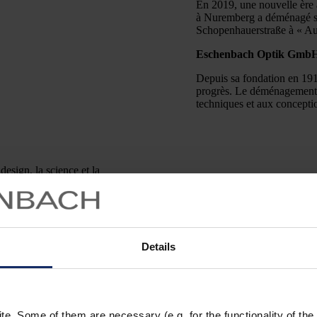
En 2019, une nouvelle ère
à Nuremberg a déménagé so
Schopenhauerstraße à « Auf
Eschenbach Optik GmbH 
Depuis sa fondation en 19
progrès. Le déménagement 
techniques et aux concepti
esign, la science et la
e AEG déborde d’idées et de
oie caractérisée par un co-
re reste fidèle à elle-
ique continue d’accorder la
Details
. Some of them are necessary (e.g. for the functionality of the 