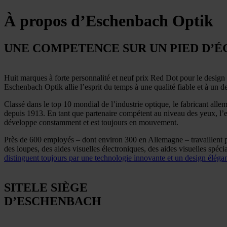
À propos
d’Eschenbach Optik
UNE COMPETENCE SUR UN PIED D’É
Huit marques à forte personnalité et neuf prix Red Dot pour le design 
Eschenbach Optik allie l’esprit du temps à une qualité fiable et à un de
Classé dans le top 10 mondial de l’industrie optique, le fabricant allem
depuis 1913. En tant que partenaire compétent au niveau des yeux, l’ent
développe constamment et est toujours en mouvement.
Près de 600 employés – dont environ 300 en Allemagne – travaillent po
des loupes, des aides visuelles électroniques, des aides visuelles spéci
distinguent toujours par une technologie innovante et un design éléga
SITE
LE SIÈGE
D’ESCHENBACH