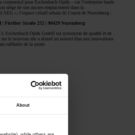
 a commencé pour Eschenbach Optik – car l’entreprise basée
n siège de son ancien emplacement dans la
 AEG », l’espace créatif urbain de l’ouest de Nuremberg :
| Fürther Straße 252 | 90429 Nuremberg
13, Eschenbach Optik GmbH est synonyme de qualité et de
sur le nouveau site a donné un nouvel élan aux innovations
ons raffinées de la mode.
About
website), while others are