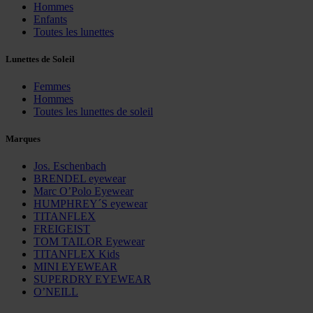
Hommes
Enfants
Toutes les lunettes
Lunettes de Soleil
Femmes
Hommes
Toutes les lunettes de soleil
Marques
Jos. Eschenbach
BRENDEL eyewear
Marc O’Polo Eyewear
HUMPHREY´S eyewear
TITANFLEX
FREIGEIST
TOM TAILOR Eyewear
TITANFLEX Kids
MINI EYEWEAR
SUPERDRY EYEWEAR
O’NEILL