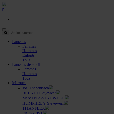
Lunettes
Femmes
Hommes
Enfants
Tous
Lunettes de soleil
Femmes
Hommes
Tous
Marques
Jos. Eschenbach
BRENDEL eyewear
Marc O’Polo EYEWEAR
HUMPHREY´S eyewear
TITANFLEX
FREIGEIST