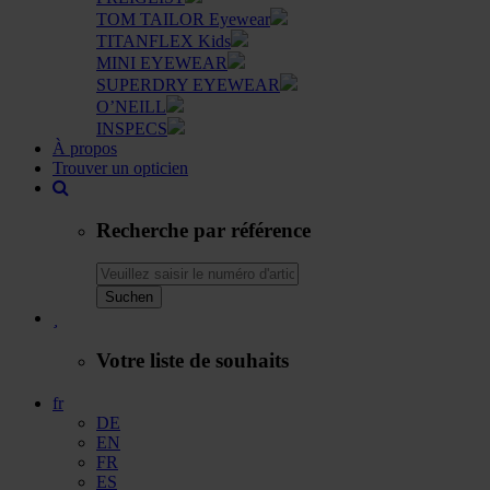
TOM TAILOR Eyewear
TITANFLEX Kids
MINI EYEWEAR
SUPERDRY EYEWEAR
O’NEILL
INSPECS
À propos
Trouver un opticien
Recherche par référence
Suchen
Votre liste de souhaits
fr
DE
EN
FR
ES