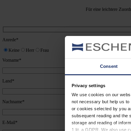
Für eine leichtere Zuord
Anrede*
Keine
Herr
Frau
Vorname*
Consent
Land*
Privacy settings
We use cookies on our website
Nachname*
not necessary but help us to 
or cookies selected by you a
subsequent reading and the s
E-Mail*
storage and reading of inform
1 lit. a GDPR. We also use co