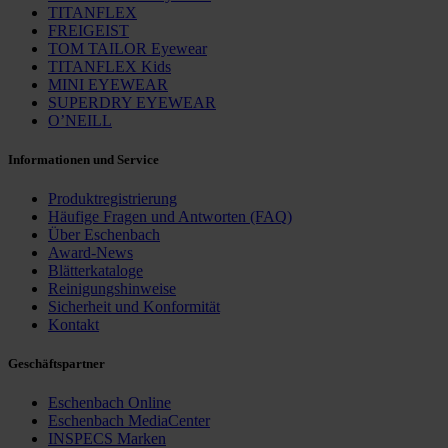
TITANFLEX
FREIGEIST
TOM TAILOR Eyewear
TITANFLEX Kids
MINI EYEWEAR
SUPERDRY EYEWEAR
O’NEILL
Informationen und Service
Produktregistrierung
Häufige Fragen und ­Antworten (FAQ)
Über Eschenbach
Award-News
Blätterkataloge
Reinigungshinweise
Sicherheit und Konformität
Kontakt
Geschäfts­partner
Eschenbach Online
Eschenbach MediaCenter
INSPECS Marken