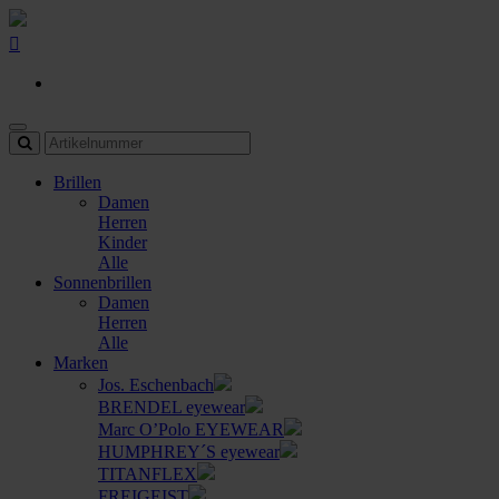
Brillen
Damen
Herren
Kinder
Alle
Sonnenbrillen
Damen
Herren
Alle
Marken
Jos. Eschenbach
BRENDEL eyewear
Marc O’Polo EYEWEAR
HUMPHREY´S eyewear
TITANFLEX
FREIGEIST