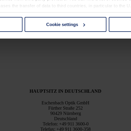
ses the transfer of data to third countries, in particular to the 
Cookie settings
 non-essential cookies by clicking on the "Accept all" button or
our settings at any time and deselect cookies at any time (in th
rocedures used and your rights can be found in our
Privacy Poli
HAUPTSITZ IN DEUTSCHLAND
Eschenbach Optik GmbH
Fürther Straße 252
90429 Nürnberg
Deutschland
Telefon: +49 911 3600-0
Telefax: +49 911 3600-358