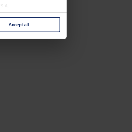
U.S.A.
Accept all
 change your mind by clicking
e Privacy Policy and in the
cy
|
Imprint