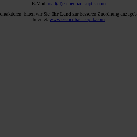
E-Mail:
mail(at)eschenbach-optik.com
ontaktieren, bitten wir Sie,
Ihr Land
zur besseren Zuordnung anzugeb
Internet:
www.eschenbach-optik.com