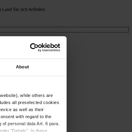
m Land Sie sich befinden.
About
website), while others are
cludes all preselected cookies
evice as well as their
onsent with regard to the
 of personal data Art. 6 para.
nder "Details". In these