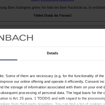
nung Ihres Anliegens geben Sie bitte bei Ihrer Nachricht an, in welche
Vielen Dank im Voraus!
Details
. Some of them are necessary (e.g. for the functionality of the 
improve our online offering and operate it efficiently. Consent in
nd the storage of information associated with them on your end d
ubsequent processing of personal data. The legal basis for the c
ation is Art. 25 para. 1 TDDDG and with regard to the processing
okies from third-party providers. You can find a list of cookies u