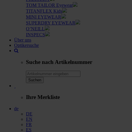
TOM TAILOR Eyewear
TITANFLEX Kids
MINI EYEWEAR
SUPERDRY EYEWEAR
O’NEILL
INSPECS
Über uns
Optikersuche
Suche nach Artikelnummer
Suchen
Ihre Merkliste
de
DE
EN
FR
ES