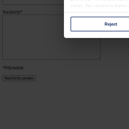
cases, the consent in these ca
Nachricht*
Reject
You can consent to the use of
on "Reject". You can access y
footer of our website).
Further information on the p
*Pflichtfeld