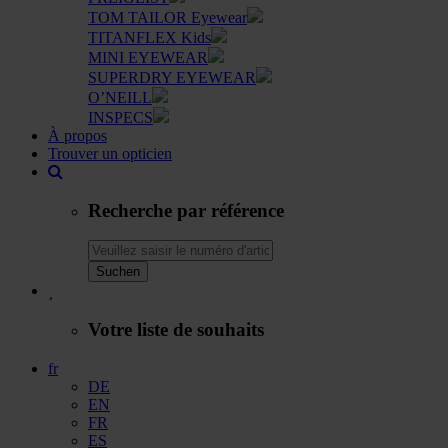
TOM TAILOR Eyewear
TITANFLEX Kids
MINI EYEWEAR
SUPERDRY EYEWEAR
O’NEILL
INSPECS
À propos
Trouver un opticien
Recherche par référence
Suchen
Votre liste de souhaits
fr
DE
EN
FR
ES