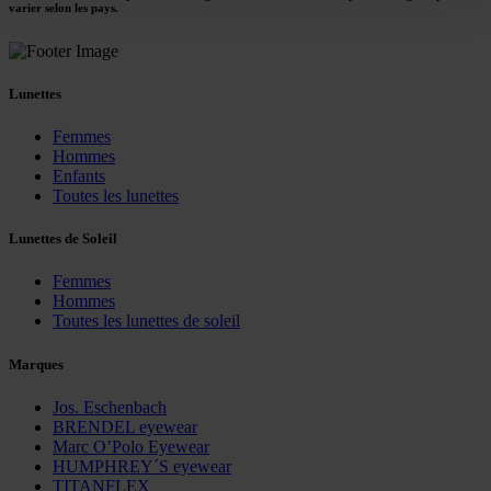
varier selon les pays.
time and deselect cookies at any time (in the Privacy
Policy and in the footer of our website).
Lunettes
Further information on the procedures used and your
rights can be found in our
Privacy Policy
|
Imprint
Femmes
Hommes
Enfants
Toutes les lunettes
Lunettes de Soleil
Femmes
Hommes
Toutes les lunettes de soleil
Marques
Jos. Eschenbach
BRENDEL eyewear
Marc O’Polo Eyewear
HUMPHREY´S eyewear
TITANFLEX