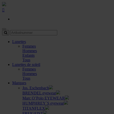
Lunettes
Femmes
Hommes
Enfants
Tous
Lunettes de soleil
Femmes
Hommes
Tous
Marques
Jos. Eschenbach
BRENDEL eyewear
Marc O’Polo EYEWEAR
HUMPHREY´S eyewear
TITANFLEX
FREIGEIST