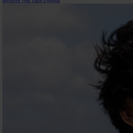
découvrir
Tom Tailor Eyewear