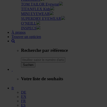
TOM TAILOR Eyewear
TITANFLEX Kids
MINI EYEWEAR
SUPERDRY EYEWEAR
O’NEILL
INSPECS
À propos
Trouver un opticien
Recherche par référence
Suchen
Votre liste de souhaits
fr
DE
EN
FR
ES