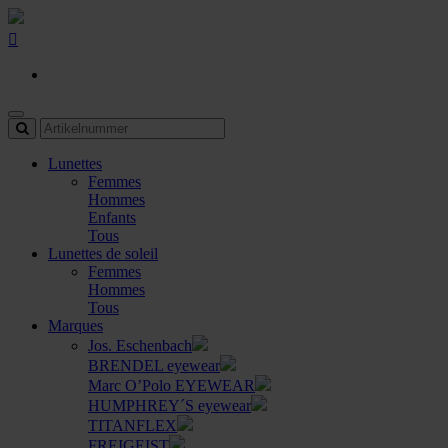
Lunettes
Femmes
Hommes
Enfants
Tous
Lunettes de soleil
Femmes
Hommes
Tous
Marques
Jos. Eschenbach
BRENDEL eyewear
Marc O’Polo EYEWEAR
HUMPHREY´S eyewear
TITANFLEX
FREIGEIST