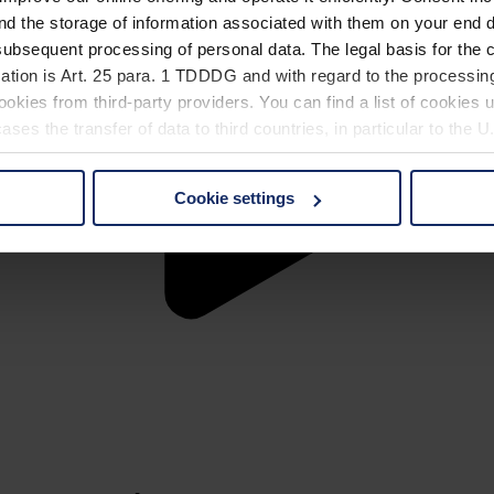
nd the storage of information associated with them on your end d
ubsequent processing of personal data. The legal basis for the c
ation is Art. 25 para. 1 TDDDG and with regard to the processing
okies from third-party providers. You can find a list of cookies u
ses the transfer of data to third countries, in particular to the 
Cookie settings
 non-essential cookies by clicking on the "Accept all" button or
our settings at any time and deselect cookies at any time (in th
rocedures used and your rights can be found in our
Privacy Poli