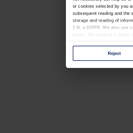
or cookies selected by you a
subsequent reading and the s
storage and reading of inform
1 lit. a GDPR. We also use co
cases, the consent in these ca
Reject
You can consent to the use of
on "Reject". You can access y
footer of our website).
Further information on the p