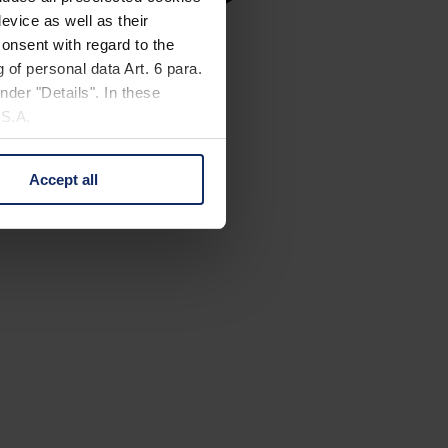
evice as well as their
onsent with regard to the
 of personal data Art. 6 para.
nder "Details". In these
U.S.A.
Accept all
 change your mind by clicking
e Privacy Policy and in the
cy
|
Imprint