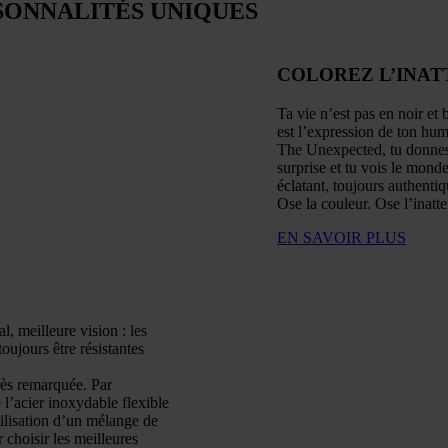
SONNALITÉS UNIQUES
COLOREZ L’INA
Ta vie n’est pas en noir et
est l’expression de ton hume
The Unexpected, tu donnes à
surprise et tu vois le monde
éclatant, toujours authentiq
Ose la couleur. Ose l’inatt
EN SAVOIR PLUS
l, meilleure vision : les
toujours être résistantes
très remarquée. Par
 l’acier inoxydable flexible
utilisation d’un mélange de
 choisir les meilleures