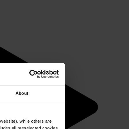
About
website), while others are
cludes all preselected cookies