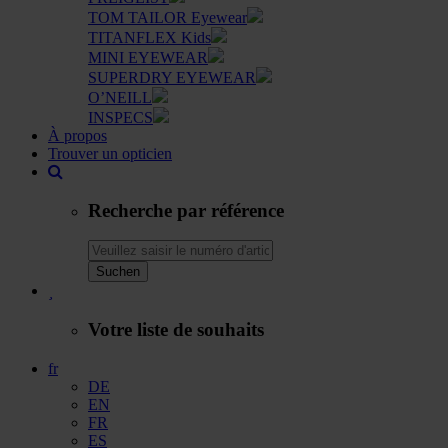
TOM TAILOR Eyewear
TITANFLEX Kids
MINI EYEWEAR
SUPERDRY EYEWEAR
O’NEILL
INSPECS
À propos
Trouver un opticien
Recherche par référence
Suchen
Votre liste de souhaits
fr
DE
EN
FR
ES