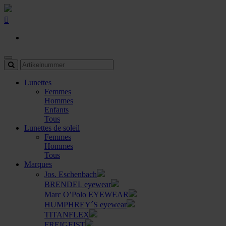
Lunettes
Femmes
Hommes
Enfants
Tous
Lunettes de soleil
Femmes
Hommes
Tous
Marques
Jos. Eschenbach
BRENDEL eyewear
Marc O’Polo EYEWEAR
HUMPHREY´S eyewear
TITANFLEX
FREIGEIST