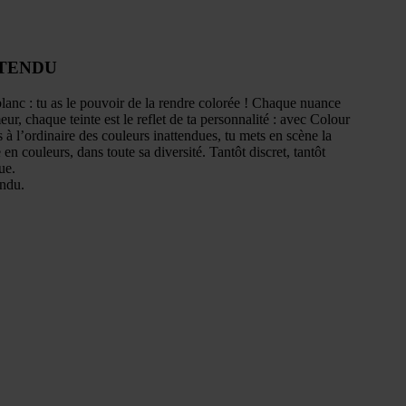
TTENDU
 blanc : tu as le pouvoir de la rendre colorée ! Chaque nuance
ur, chaque teinte est le reflet de ta personnalité : avec Colour
 l’ordinaire des couleurs inattendues, tu mets en scène la
 en couleurs, dans toute sa diversité. Tantôt discret, tantôt
ue.
endu.