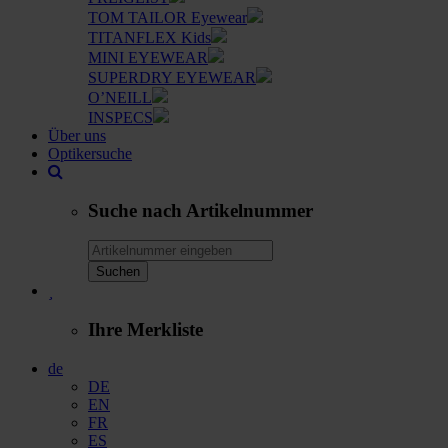
TOM TAILOR Eyewear
TITANFLEX Kids
MINI EYEWEAR
SUPERDRY EYEWEAR
O’NEILL
INSPECS
Über uns
Optikersuche
Suche nach Artikelnummer
Suchen
Ihre Merkliste
de
DE
EN
FR
ES