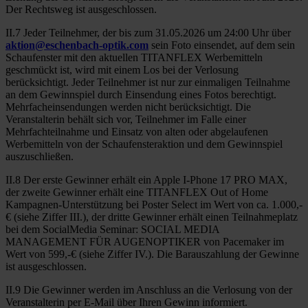
Der Rechtsweg ist ausgeschlossen.
II.7 Jeder Teilnehmer, der bis zum 31.05.2026 um 24:00 Uhr über
aktion@eschenbach-optik.com
sein Foto einsendet, auf dem sein
Schaufenster mit den aktuellen TITANFLEX Werbemitteln
geschmückt ist, wird mit einem Los bei der Verlosung
berücksichtigt. Jeder Teilnehmer ist nur zur einmaligen Teilnahme
an dem Gewinnspiel durch Einsendung eines Fotos berechtigt.
Mehrfacheinsendungen werden nicht berücksichtigt. Die
Veranstalterin behält sich vor, Teilnehmer im Falle einer
Mehrfachteilnahme und Einsatz von alten oder abgelaufenen
Werbemitteln von der Schaufensteraktion und dem Gewinnspiel
auszuschließen.
II.8 Der erste Gewinner erhält ein Apple I-Phone 17 PRO MAX,
der zweite Gewinner erhält eine TITANFLEX Out of Home
Kampagnen-Unterstützung bei Poster Select im Wert von ca. 1.000,-
€ (siehe Ziffer III.), der dritte Gewinner erhält einen Teilnahmeplatz
bei dem SocialMedia Seminar: SOCIAL MEDIA
MANAGEMENT FÜR AUGENOPTIKER von Pacemaker im
Wert von 599,-€ (siehe Ziffer IV.). Die Barauszahlung der Gewinne
ist ausgeschlossen.
II.9 Die Gewinner werden im Anschluss an die Verlosung von der
Veranstalterin per E-Mail über Ihren Gewinn informiert.