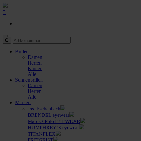
Brillen
Damen
Herren
Kinder
Alle
Sonnenbrillen
Damen
Herren
Alle
Marken
Jos. Eschenbach
BRENDEL eyewear
Marc O’Polo EYEWEAR
HUMPHREY´S eyewear
TITANFLEX
FREIGEIST