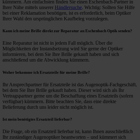
kümmern. Am einfachsten finden Sie einen Eschenbach-Partner in
Ihrer Nähe mittels unserer
Händlersuche
. Wichtig: Sollten Sie Hilfe
Further information on the procedures used and your
bei einer Reklamation benötigen, ist es erforderlich, beim Optiker
Ihrer Wahl den ursprünglichen Kaufbeleg vorzulegen.
rights can be found in our
Privacy Policy
|
Imprint
Kann ich meine Brille direkt zur Reparatur an Eschenbach Optik senden?
Eine Reparatur ist nicht in jedem Fall möglich. Über die
Möglichkeiten der Instandsetzung wird Sie gerne der Optiker
informieren, bei dem Sie Ihre Brille gekauft haben und sich
anschließend um die Abwicklung kümmern.
Woher bekomme ich Ersatzteile für meine Brille?
Ihr Ansprechpartner für Ersatzteile ist das Augenoptik-Fachgeschäft,
bei dem Sie Ihre Brille gekauft haben. Dieser wird sich als Ihr
Vertragspartner gerne um die Beschaffung eines Ersatzteils (sofern
verfügbar) kümmern. Bitte beachten Sie, dass eine direkte
Belieferung durch uns leider nicht möglich ist.
Ist mein benötigtes Ersatzteil lieferbar?
Die Frage, ob ein Ersatzteil lieferbar ist, kann Ihnen ausschließlich
Ihr zuständiger Augenoptiker beantworten – und kümmert sich