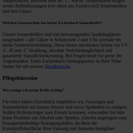
Temperaturen, teilweise über 80° C. Solche Temperaturen mögen
weder Brillenfassungen (vor allem aus Azetat) noch Sonnenbrillen
und ihre Gläser.
Welchen Sonnenschutz hat meine Eschenbach Sonnenbrille?
Unsere Sonnenbrillen sind mit hervorragenden Qualitätsgläsern
ausgestattet – alle Gläser in Schutzstufe 2 und 3 für normale bis
starke Sonneneinstrahlung. Diese bieten maximalen Schutz vor UV-
A, -B und -C Strahlung, absolute Verkehrstauglichkeit und
garantierte Signallichterkennung. Bei Fragen berät Sie gerne Ihr
Augenoptiker. Einen Eschenbach-Vertragspartner in Ihrer Nähe
finden Sie mit unserer
Händlersuche
.
Pflegehinweise
Wie reinige ich meine Brille richtig?
Für einen klaren Durchblick empfehlen wir, Fassungen und
Sonnenbrillen mit klarem Wasser und etwas Spülmittel zu reinigen.
Sollten Brillenreiniger zum Einsatz kommen, verwenden Sie bitte
keine Produkte mit Alkohol oder Spiritus. Absolut ungeeignet sind
lösungsmittelhaltige Reinigungshilfen, da diese die
Kunststoffoberfläche Ihrer Fassung und Sonnenschutzgläser