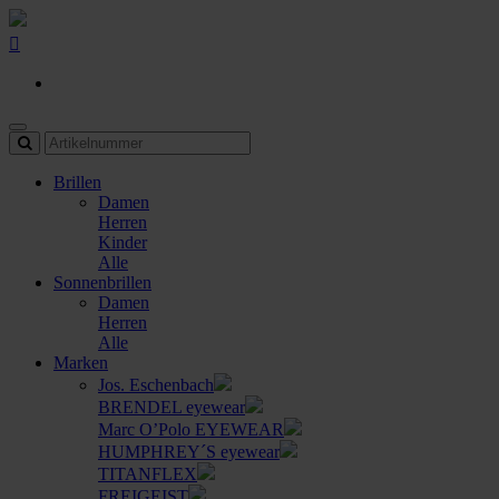
Brillen
Damen
Herren
Kinder
Alle
Sonnenbrillen
Damen
Herren
Alle
Marken
Jos. Eschenbach
BRENDEL eyewear
Marc O’Polo EYEWEAR
HUMPHREY´S eyewear
TITANFLEX
FREIGEIST