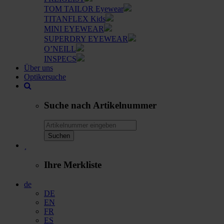
TOM TAILOR Eyewear
TITANFLEX Kids
MINI EYEWEAR
SUPERDRY EYEWEAR
O’NEILL
INSPECS
Über uns
Optikersuche
Suche nach Artikelnummer
Suchen
Ihre Merkliste
de
DE
EN
FR
ES