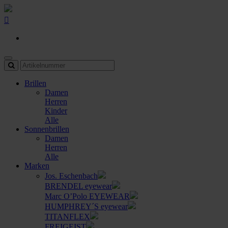
Brillen
Damen
Herren
Kinder
Alle
Sonnenbrillen
Damen
Herren
Alle
Marken
Jos. Eschenbach
BRENDEL eyewear
Marc O’Polo EYEWEAR
HUMPHREY´S eyewear
TITANFLEX
FREIGEIST