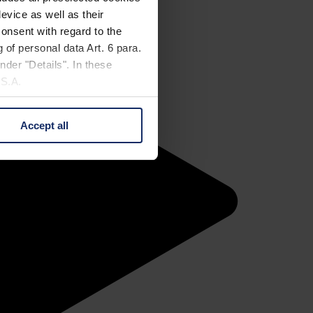
evice as well as their
onsent with regard to the
 of personal data Art. 6 para.
nder "Details". In these
U.S.A.
Accept all
 change your mind by clicking
e Privacy Policy and in the
cy
|
Imprint