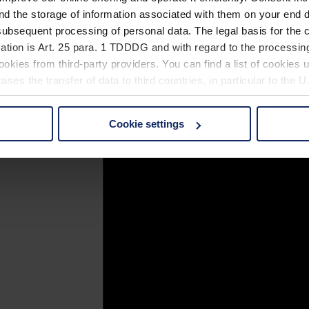
nd the storage of information associated with them on your end d
ubsequent processing of personal data. The legal basis for the c
ation is Art. 25 para. 1 TDDDG and with regard to the processing
okies from third-party providers. You can find a list of cookies u
ses the transfer of data to third countries, in particular to the 
Cookie settings
 non-essential cookies by clicking on the "Accept all" button or
our settings at any time and deselect cookies at any time (in th
rocedures used and your rights can be found in our
Privacy Poli