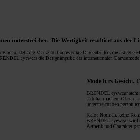
auen unterstreichen.
Die Wertigkeit resultiert aus der L
auen, steht die Marke für hochwertige Damenbrillen, die aktuelle Mo
BRENDEL eyewear die Designimpulse der internationalen Damenmode mit
Mode fürs Gesicht.
F
BRENDEL eyewear steht für
sichtbar machen. Ob zart od
unterstreicht den persönlich
Keine Normen, keine Kompr
BRENDEL eyewear wird die 
Ästhetik und Charakter perf