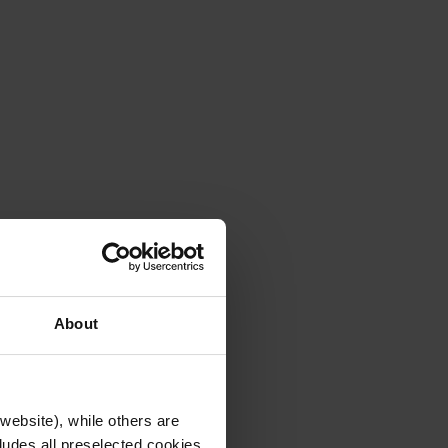
About
website), while others are
cludes all preselected cookies