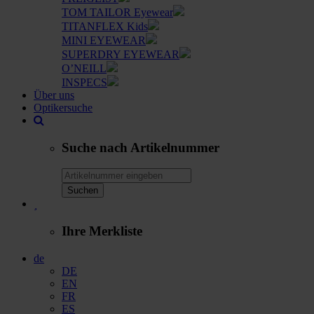
TOM TAILOR Eyewear
TITANFLEX Kids
MINI EYEWEAR
SUPERDRY EYEWEAR
O’NEILL
INSPECS
Über uns
Optikersuche
Suche nach Artikelnummer
Suchen
Ihre Merkliste
de
DE
EN
FR
ES