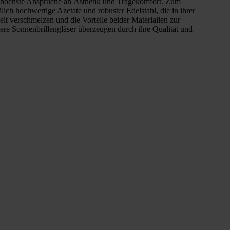
n höchste Ansprüche an Ästhetik und Tragekomfort. Zum
ich hochwertige Azetate und robuster Edelstahl, die in ihrer
it verschmelzen und die Vorteile beider Materialien zur
ere Sonnenbrillengläser überzeugen durch ihre Qualität und