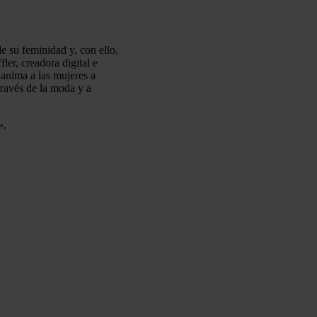
de su feminidad y, con ello,
ler, creadora digital e
 anima a las mujeres a
través de la moda y a
».