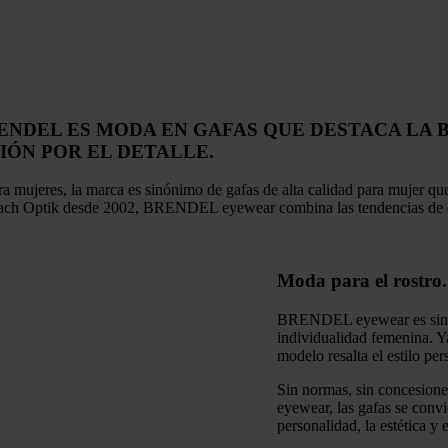
ENDEL ES MODA EN GAFAS QUE DESTACA LA B
IÓN POR EL DETALLE.
mujeres, la marca es sinónimo de gafas de alta calidad para mujer qu
bach Optik desde 2002, BRENDEL eyewear combina las tendencias de dis
Moda para el rostro.
BRENDEL eyewear es sinóni
individualidad femenina. Ya
modelo resalta el estilo per
Sin normas, sin concesio
eyewear, las gafas se convi
personalidad, la estética y e