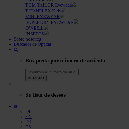
TOM TAILOR Eyewear
TITANFLEX Kids
MINI EYEWEAR
SUPERDRY EYEWEAR
O’NEILL
INSPECS
Sobre nosotros
Buscador de Ópticas
Búsqueda por número de artículo
Búsqueda
Su lista de deseos
es
DE
EN
FR
ES