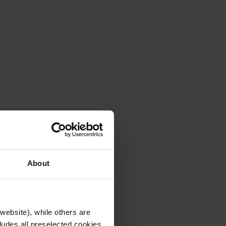
About
website), while others are
cludes all preselected cookies