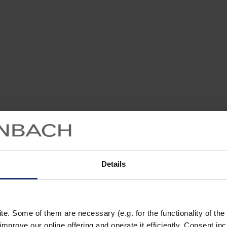
Details
. Some of them are necessary (e.g. for the functionality of the 
improve our online offering and operate it efficiently. Consent in