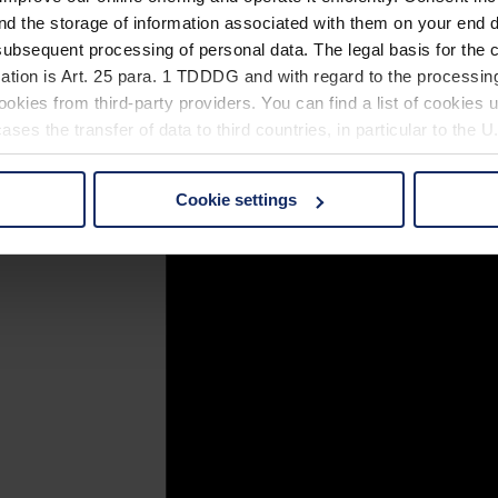
nd the storage of information associated with them on your end d
ubsequent processing of personal data. The legal basis for the c
ation is Art. 25 para. 1 TDDDG and with regard to the processing
okies from third-party providers. You can find a list of cookies u
ses the transfer of data to third countries, in particular to the 
Cookie settings
 non-essential cookies by clicking on the "Accept all" button or
our settings at any time and deselect cookies at any time (in th
rocedures used and your rights can be found in our
Privacy Poli