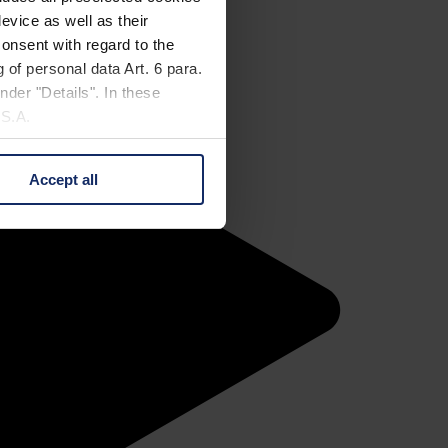
evice as well as their
onsent with regard to the
 of personal data Art. 6 para.
nder "Details". In these
U.S.A.
Accept all
 change your mind by clicking
e Privacy Policy and in the
cy
|
Imprint