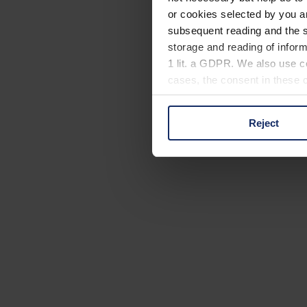
or cookies selected by you a
subsequent reading and the s
storage and reading of inform
1 lit. a GDPR. We also use co
cases, the consent in these ca
Reject
You can consent to the use of
on "Reject". You can access y
footer of our website).
Further information on the p