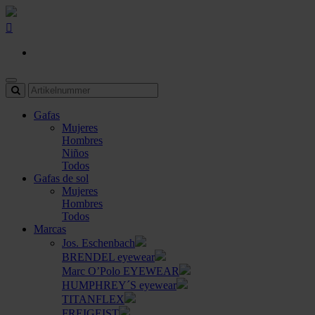
Gafas
Mujeres
Hombres
Niños
Todos
Gafas de sol
Mujeres
Hombres
Todos
Marcas
Jos. Eschenbach
BRENDEL eyewear
Marc O’Polo EYEWEAR
HUMPHREY´S eyewear
TITANFLEX
FREIGEIST