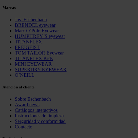
Marcas
Jos. Eschenbach
BRENDEL eyewear
Marc O’Polo Eyewear
HUMPHREY´S eyewear
TITANFLEX
FREIGEIST
TOM TAILOR Eyewear
TITANFLEX Kids
MINI EYEWEAR
SUPERDRY EYEWEAR
O’NEILL
Atención al cliente
Sobre Eschenbach
Award news
Catálogos interactivos
Instrucciones de limpieza
Serguridad y conformidad
Contacto