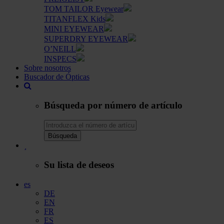
TOM TAILOR Eyewear
TITANFLEX Kids
MINI EYEWEAR
SUPERDRY EYEWEAR
O’NEILL
INSPECS
Sobre nosotros
Buscador de Ópticas
Búsqueda por número de artículo
Búsqueda
Su lista de deseos
es
DE
EN
FR
ES