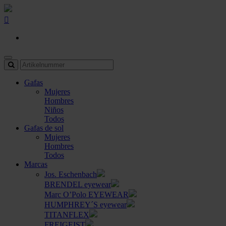
Gafas
Mujeres
Hombres
Niños
Todos
Gafas de sol
Mujeres
Hombres
Todos
Marcas
Jos. Eschenbach
BRENDEL eyewear
Marc O’Polo EYEWEAR
HUMPHREY´S eyewear
TITANFLEX
FREIGEIST