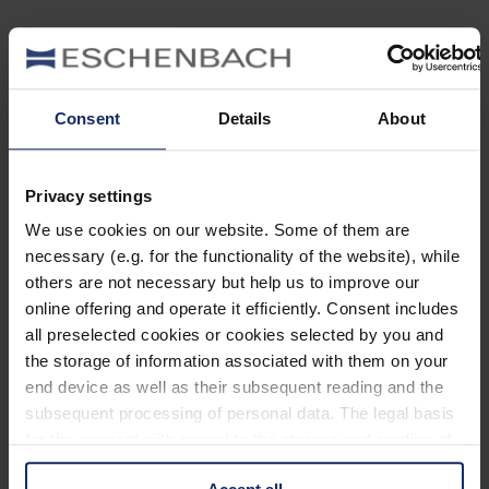
ICÓNICO.
Consent
Details
About
Inspirada en los valores de marca de Superdry – Future,
Craft y Culture – la colección AW25 combina diseño
atemporal con una actitud segura. Desde clásicos y
modelos de temporada hasta estilos icónicos,
Privacy settings
reinterpretamos piezas de herencia con una mirada
contemporánea fiel al ADN de la marca.
We use cookies on our website. Some of them are
necessary (e.g. for the functionality of the website), while
Detalles en neón sobre monturas negras, colores en
others are not necessary but help us to improve our
capas, grabados en las varillas y biselados marcan la
diferencia en cada pieza.
online offering and operate it efficiently. Consent includes
all preselected cookies or cookies selected by you and
the storage of information associated with them on your
UNA FUSIÓN ENTRE PASADO,
end device as well as their subsequent reading and the
PRESENTE Y FUTURO.
subsequent processing of personal data. The legal basis
for the consent with regard to the storage and reading of
SUPERDRY EYEWEAR fusiona diseño atrevido y
information is Art. 25 para. 1 TDDDG and with regard to
artesanía de alta calidad, creando piezas únicas para
mentes con visión de futuro. Con raíces en la tradición