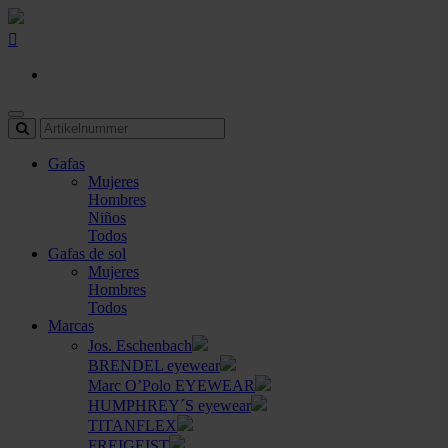
Gafas
Mujeres
Hombres
Niños
Todos
Gafas de sol
Mujeres
Hombres
Todos
Marcas
Jos. Eschenbach
BRENDEL eyewear
Marc O’Polo EYEWEAR
HUMPHREY´S eyewear
TITANFLEX
FREIGEIST