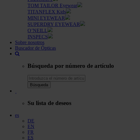
TOM TAILOR Eyewear
TITANFLEX Kids
MINI EYEWEAR
SUPERDRY EYEWEAR
O’NEILL
INSPECS
Sobre nosotros
Buscador de Ópticas
Búsqueda por número de artículo
Búsqueda
Su lista de deseos
es
DE
EN
FR
ES