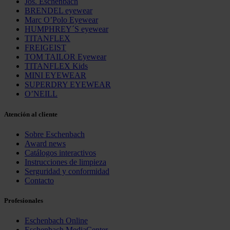
Jos. Eschenbach
BRENDEL eyewear
Marc O’Polo Eyewear
HUMPHREY´S eyewear
TITANFLEX
FREIGEIST
TOM TAILOR Eyewear
TITANFLEX Kids
MINI EYEWEAR
SUPERDRY EYEWEAR
O’NEILL
Atención al cliente
Sobre Eschenbach
Award news
Catálogos interactivos
Instrucciones de limpieza
Serguridad y conformidad
Contacto
Profesionales
Eschenbach Online
Eschenbach MediaCenter