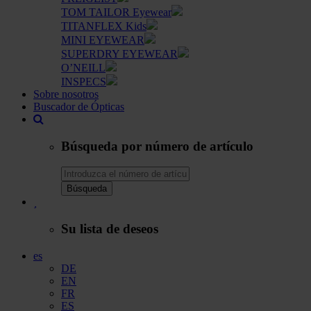
TOM TAILOR Eyewear
TITANFLEX Kids
MINI EYEWEAR
SUPERDRY EYEWEAR
O’NEILL
INSPECS
Sobre nosotros
Buscador de Ópticas
Búsqueda por número de artículo
Búsqueda
Su lista de deseos
es
DE
EN
FR
ES