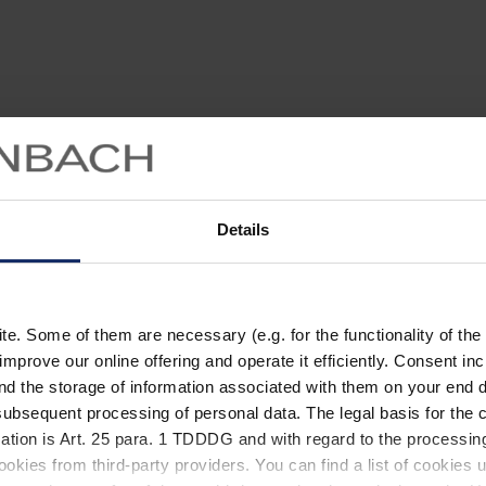
Copyright / derecho de propiedad
 responsable de sus propios
El contenido y los trabajos publicad
 el texto se revisa y actualiza
copyright de Alemania. Cualquier fo
os hechos en los que se basa,
intelectual y derechos de autor requi
Details
puede aceptar responsabilidad
de los derechos. Esto se aplica espe
ación proporcionada.
almacenamiento, procesamiento o re
sistemas electrónicos. Los contenid
»). La responsabilidad del contenido
autorizada del contenido del sitio w
 del sitio. No se observaron
permite la producción de copias y d
externos. El proveedor no tiene
. Some of them are necessary (e.g. for the functionality of the 
eb vinculados. Un monitoreo
La presentación de este sitio web e
improve our online offering and operate it efficiently. Consent in
s específicas de una infracción de
escrito.
nd the storage of information associated with them on your end d
emos de inmediato los enlaces
Política del sitio para las obras 
ubsequent processing of personal data. The legal basis for the c
ation is Art. 25 para. 1 TDDDG and with regard to the processing
ales derivados del uso o no uso de
okies from third-party providers. You can find a list of cookies u
incompleta, a menos que sea debido