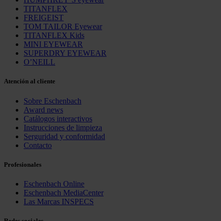
TITANFLEX
FREIGEIST
TOM TAILOR Eyewear
TITANFLEX Kids
MINI EYEWEAR
SUPERDRY EYEWEAR
O’NEILL
Atención al cliente
Sobre Eschenbach
Award news
Catálogos interactivos
Instrucciones de limpieza
Serguridad y conformidad
Contacto
Profesionales
Eschenbach Online
Eschenbach MediaCenter
Las Marcas INSPECS
Redes sociales