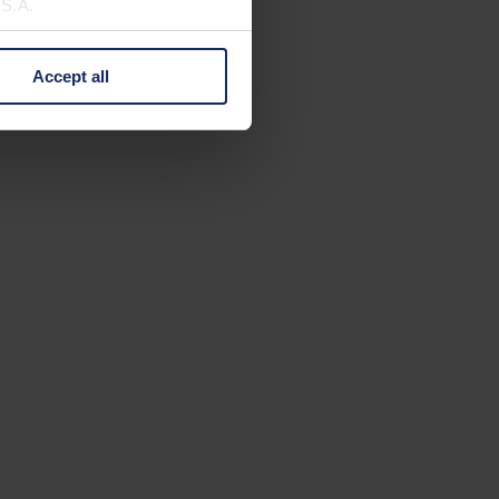
U.S.A.
Accept all
 change your mind by clicking
e Privacy Policy and in the
cy
|
Imprint