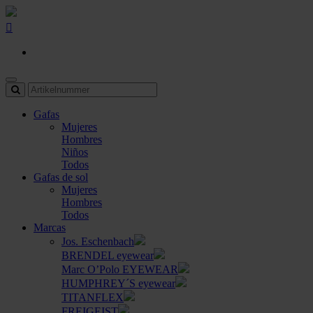
Gafas
Mujeres
Hombres
Niños
Todos
Gafas de sol
Mujeres
Hombres
Todos
Marcas
Jos. Eschenbach
BRENDEL eyewear
Marc O’Polo EYEWEAR
HUMPHREY´S eyewear
TITANFLEX
FREIGEIST