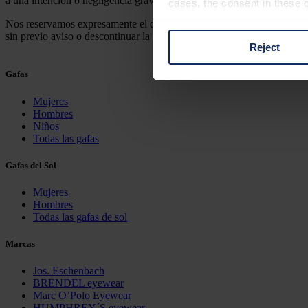
a una intención o negligencia grave de nuestra parte.
cases, the consent in these ca
Nos reservamos expresamente el derecho de cambiar, agregar o elimin
sin previo aviso o descontinuar la publicación temporal o permanente
Reject
You can consent to the use of
on "Reject". You can access y
Gafas
footer of our website).
Mujeres
Hombres
Further information on the p
Niños
Todas las gafas
Gafas del Sol
Mujeres
Hombres
Todas las gafas de sol
Marcas
Jos. Eschenbach
BRENDEL eyewear
Marc O’Polo Eyewear
HUMPHREY´S eyewear