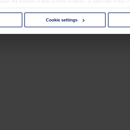
ses the transfer of data to third countries, in particular to the 
ar páginas o el sitio web completo
mente.
Cookie settings
 non-essential cookies by clicking on the "Accept all" button or
our settings at any time and deselect cookies at any time (in th
rocedures used and your rights can be found in our
Privacy Poli